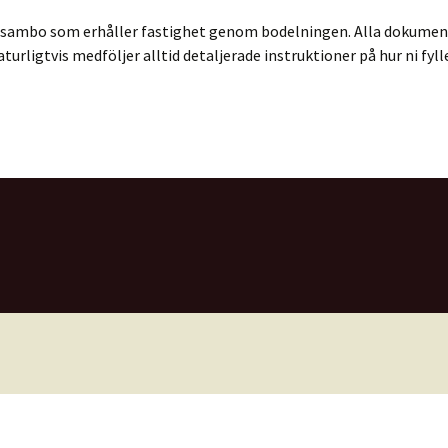
adsrätt
en sambo som erhåller fastighet genom bodelningen. Alla dokume
rligtvis medföljer alltid detaljerade instruktioner på hur ni fyl
d vårdnad
ild egendom
ldrabalken
följdsansökan
nsam ansökan om
nskapsskillnad
nsam vårdnad
orättsgods
ckning