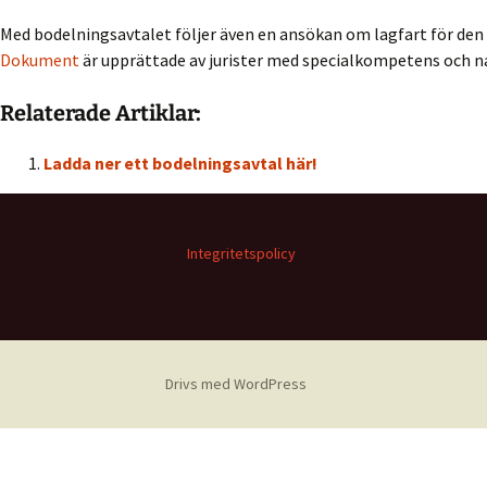
Bost
Med bodelningsavtalet följer även en ansökan om lagfart för d
Dokument
är upprättade av jurister med specialkompetens och natu
Dela
Relaterade Artiklar:
Ensk
Ladda ner ett bodelningsavtal här!
Förä
Full
Integritetspolicy
Geme
äkte
Geme
Drivs med WordPress
Gift
Inte