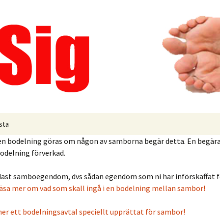
kapsskillnad
sta
l en bodelning göras om någon av samborna begär detta. En begä
nskapsskillnad
bodelning förverkad.
kningsavgift
ndast samboegendom, dvs sådan egendom som ni har införskaffat f
läsa mer om vad som skall ingå i en bodelning mellan sambor!
nketid
ner ett bodelningsavtal speciellt upprättat för sambor!
lning