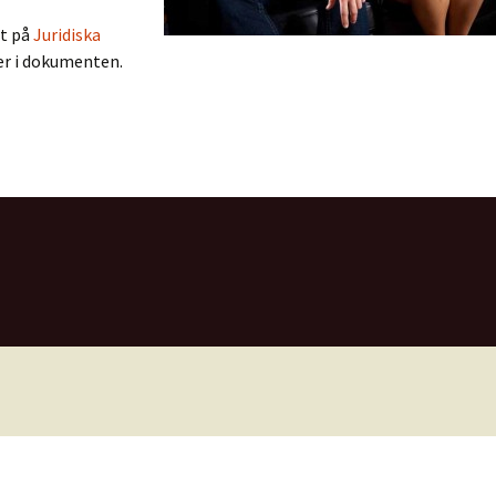
nt på
Juridiska
ler i dokumenten.