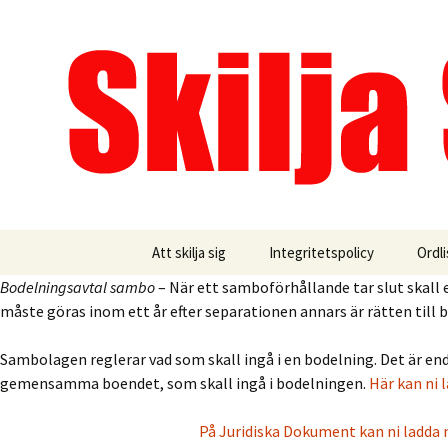
Allt du behöver veta om äktens
Hoppa
till
innehåll
Skilja Sig
Att skilja sig
Integritetspolicy
Ordli
Bodelningsavtal sambo
– När ett samboförhållande tar slut skal
Äkte
måste göras inom ett år efter separationen annars är rätten till 
Ansö
Sambolagen reglerar vad som skall ingå i en bodelning. Det är e
gemensamma boendet, som skall ingå i bodelningen.
Här kan ni 
Betä
På Juridiska Dokument kan ni ladda 
Bode