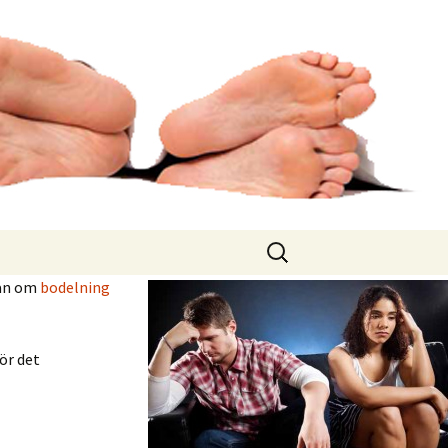
Sök
efter:
ran om
bodelning
ör det