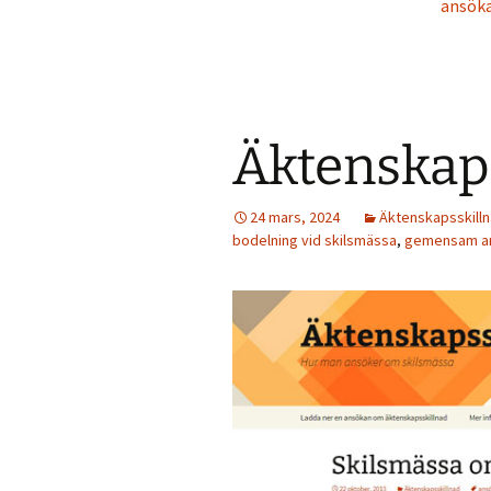
ansöka
Äktenskaps
24 mars, 2024
Äktenskapsskill
bodelning vid skilsmässa
,
gemensam an