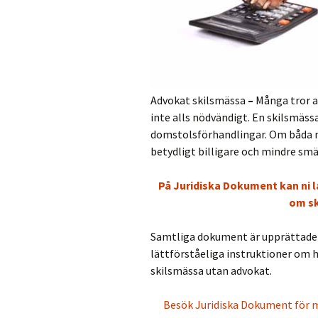
Inter
Lagf
Lösö
Särl
Advokat skilsmässa
–
Många tror a
inte alls nödvändigt. En skilsmässa
Skil
domstolsförhandlingar. Om båda ma
betydligt billigare och mindre s
På Juridiska Dokument kan ni l
om sk
Samtliga dokument är upprättade av
lättförståeliga instruktioner om hur
skilsmässa utan advokat.
Besök Juridiska Dokument för