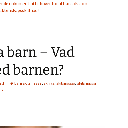
 ner de dokument ni behöver för att ansöka om
äktenskapsskillnad!
a barn – Vad
d barnen?
nad
barn skilsmässa
,
skiljas
,
skilsmässa
,
skilsmässa
Sig