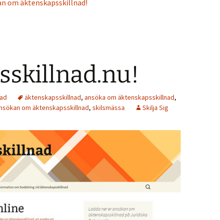
n om äktenskapsskillnad!
skillnad.nu!
nad
äktenskapsskillnad
,
ansöka om äktenskapsskillnad
,
sökan om äktenskapsskillnad
,
skilsmässa
Skilja Sig