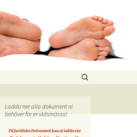
Sök
efter:
Ladda ner alla dokument ni
behöver för er skilsmässa!
På Juridiska Dokument kan ni ladda ner