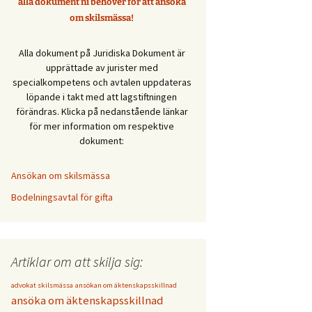
alla dokument ni behöver för att ansöka
om skilsmässa!
Alla dokument på Juridiska Dokument är
upprättade av jurister med
specialkompetens och avtalen uppdateras
löpande i takt med att lagstiftningen
förändras. Klicka på nedanstående länkar
för mer information om respektive
dokument:
Ansökan om skilsmässa
Bodelningsavtal för gifta
Artiklar om att skilja sig:
advokat skilsmässa
ansökan om äktenskapsskillnad
ansöka om äktenskapsskillnad