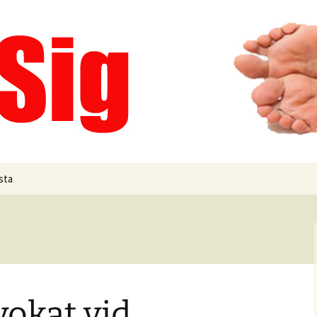
kapsskillnad
sta
nskapsskillnad
kningsavgift
nketid
okat vid
lning