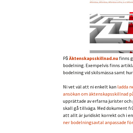
På
Äktenskapsskillnad.nu
finns 
bodelning. Exempelvis finns artikl
bodelning vid skilsmässa samt hur
Ni vet väl att ni enkelt kan
ladda n
ansökan om äktenskapsskillnad p
upprättade av erfarna jurister och 
skall gå tillväga. Med dokument fr
att allt är juridiskt korrekt och i 
ner bodelningsavtal anpassade för