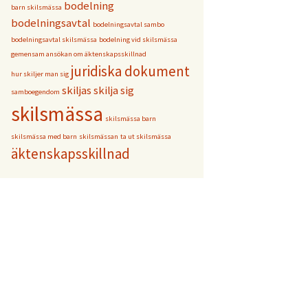
bodelning
barn skilsmässa
bodelningsavtal
bodelningsavtal sambo
bodelningsavtal skilsmässa
bodelning vid skilsmässa
gemensam ansökan om äktenskapsskillnad
juridiska dokument
hur skiljer man sig
skiljas
skilja sig
samboegendom
skilsmässa
skilsmässa barn
skilsmässa med barn
skilsmässan
ta ut skilsmässa
äktenskapsskillnad