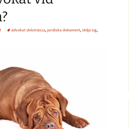
adsrätt
a?
d vårdnad
d
advokat skilsmässa
,
juridiska dokument
,
skilja sig
,
ild egendom
ldrabalken
följdsansökan
nsam ansökan om
nskapsskillnad
nsam vårdnad
orättsgods
ckning