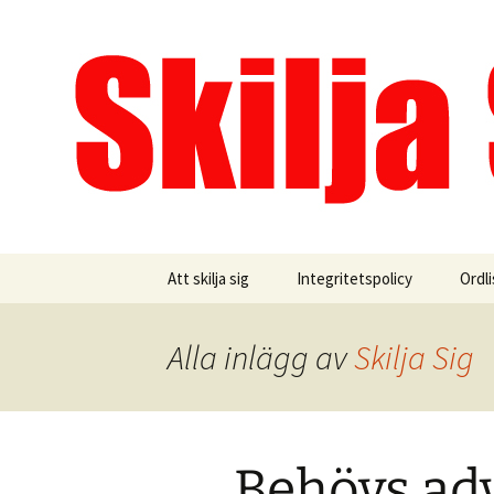
Allt du behöver veta om äktens
Hoppa
till
innehåll
Skilja Sig
Att skilja sig
Integritetspolicy
Ordli
Äkte
Alla inlägg av
Skilja Sig
Ansö
Betä
Behövs adv
Bode