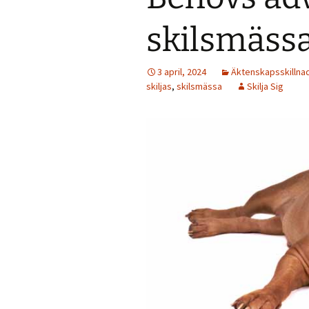
Bost
skilsmäss
Dela
3 april, 2024
Äktenskapsskillna
Ensk
skiljas
,
skilsmässa
Skilja Sig
Förä
Full
Geme
äkte
Geme
Gift
Inte