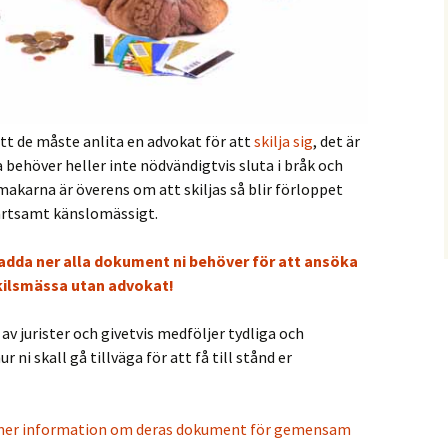
imistiskt beslut
art
re
evnadsintyg
tt de måste anlita en advokat för att
skilja sig
, det är
 behöver heller inte nödvändigtvis sluta i bråk och
smässa
karna är överens om att skiljas så blir förloppet
märtsamt känslomässigt.
adda ner alla dokument ni behöver för att ansöka
ilsmässa utan advokat!
 jurister och givetvis medföljer tydliga och
 ni skall gå tillväga för att få till stånd er
 mer information om deras dokument för gemensam