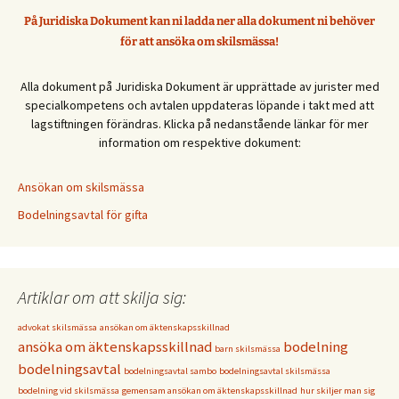
På Juridiska Dokument kan ni ladda ner alla dokument ni behöver
för att ansöka om skilsmässa!
Alla dokument på Juridiska Dokument är upprättade av jurister med
specialkompetens och avtalen uppdateras löpande i takt med att
lagstiftningen förändras. Klicka på nedanstående länkar för mer
information om respektive dokument:
Ansökan om skilsmässa
Bodelningsavtal för gifta
Artiklar om att skilja sig:
advokat skilsmässa
ansökan om äktenskapsskillnad
ansöka om äktenskapsskillnad
bodelning
barn skilsmässa
bodelningsavtal
bodelningsavtal sambo
bodelningsavtal skilsmässa
bodelning vid skilsmässa
gemensam ansökan om äktenskapsskillnad
hur skiljer man sig