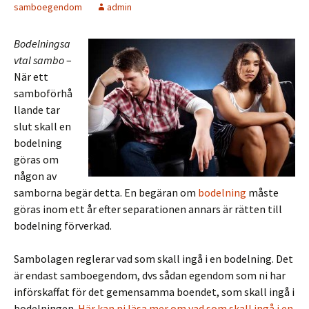
samboegendom
admin
Bodelningsa
vtal sambo
–
När ett
samboförhå
llande tar
slut skall en
bodelning
göras om
någon av
samborna begär detta. En begäran om
bodelning
måste
göras inom ett år efter separationen annars är rätten till
bodelning förverkad.
Sambolagen reglerar vad som skall ingå i en bodelning. Det
är endast samboegendom, dvs sådan egendom som ni har
införskaffat för det gemensamma boendet, som skall ingå i
bodelningen.
Här kan ni läsa mer om vad som skall ingå i en