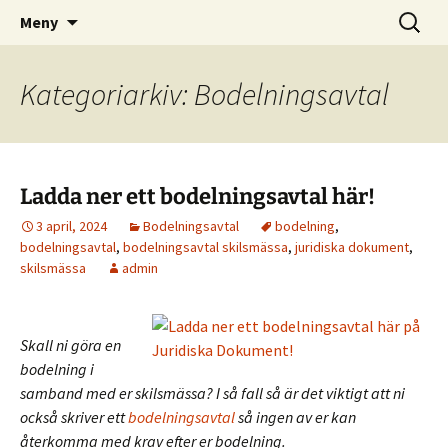
Allt du behöver veta om äktenskapsskillnad
Hoppa
Sök
Skilja Sig
Meny
till
efter:
innehåll
Kategoriarkiv: Bodelningsavtal
Ladda ner ett bodelningsavtal här!
3 april, 2024
Bodelningsavtal
bodelning
,
bodelningsavtal
,
bodelningsavtal skilsmässa
,
juridiska dokument
,
skilsmässa
admin
Skall ni göra en
bodelning i
samband med er skilsmässa? I så fall så är det viktigt att ni
också skriver ett
bodelningsavtal
så ingen av er kan
återkomma med krav efter er bodelning.